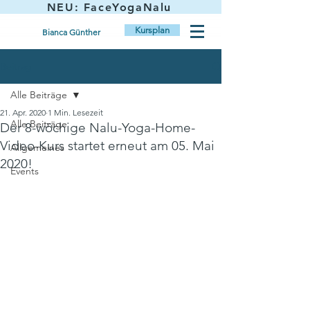
NEU: FaceYogaNalu
Kursplan
Bianca Günther
Beitrag
Alle Beiträge
21. Apr. 2020
1 Min. Lesezeit
Alle Beiträge
Der 8-wöchige Nalu-Yoga-Home-
Video-Kurs startet erneut am 05. Mai
Allgemeines
2020!
Events